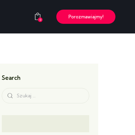
Porozmawiajmy!
0
rsy
Porozmawiajmy!
0
Search