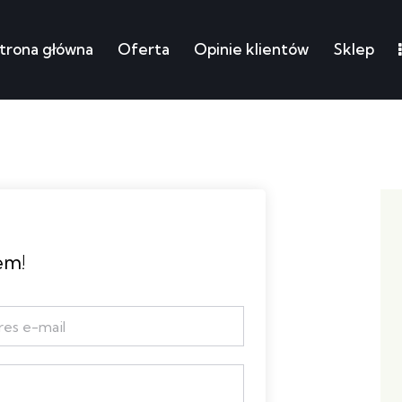
trona główna
Oferta
Opinie klientów
Sklep
łówna
Oferta
Opinie klientów
Sklep
Moje ku
em!