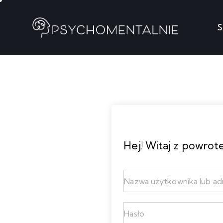
S
Strona g
Hej! Witaj z powrot