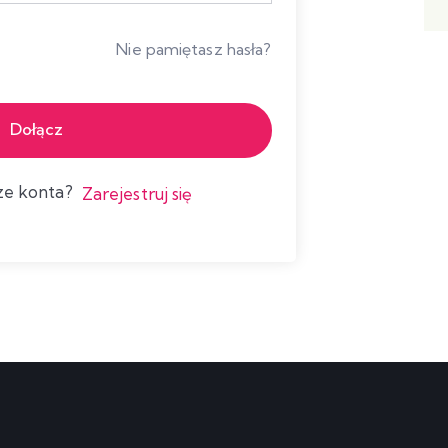
Nie pamiętasz hasła?
Dołącz
cze konta?
Zarejestruj się