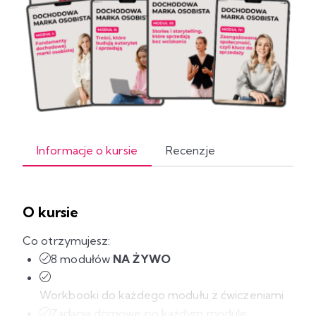
Informacje o kursie
Recenzje
O kursie
Co otrzymujesz:
8 modułów
NA ŻYWO
Workbooki do każdego modułu z ćwiczeniami
Zadania domowe po każdym module