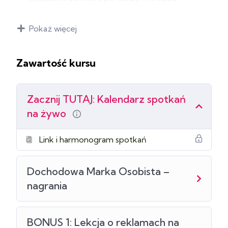
Dostęp do grupy wsparcia na WhatsApp
Pokaż więcej
BONUSY
Zawartość kursu
Lekcja o reklamach na obserwatorów + PDF o
ustawieniach managera reklam
Bank pomysłów na posty
Zacznij TUTAJ: Kalendarz spotkań
na żywo
Link i harmonogram spotkań
Dochodowa Marka Osobista –
nagrania
BONUS 1: Lekcja o reklamach na