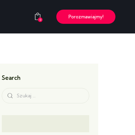
Porozmawiajmy!
0
rsy
Porozmawiajmy!
0
Search