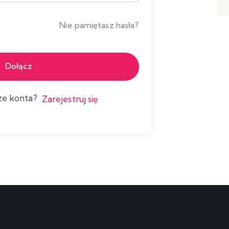
Nie pamiętasz hasła?
Dołącz
cze konta?
Zarejestruj się