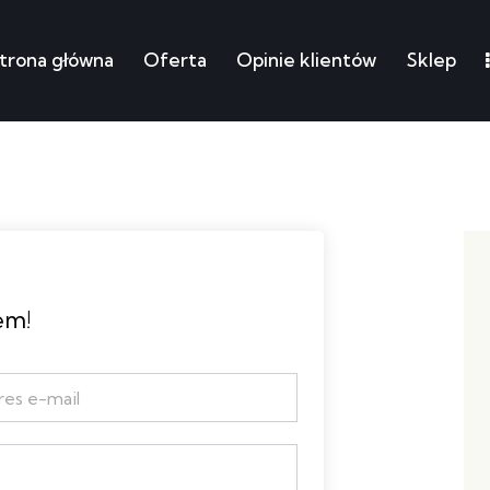
trona główna
Oferta
Opinie klientów
Sklep
łówna
Oferta
Opinie klientów
Sklep
Moje ku
em!