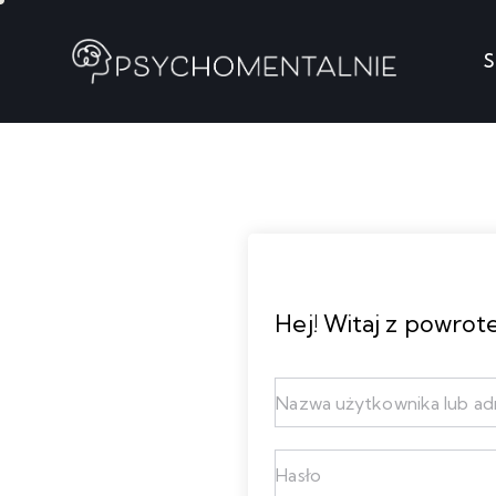
S
Strona g
Hej! Witaj z powrot