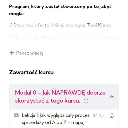
Program, który został stworzony po to, abyś
mogła:
√
Stworzyć ofertę, której zapragną Twoi Klienci.
√
Nauczyć się jak tworzyć treści, które wywołują
efekt “wow, to o mnie, chcę z nią pracować” i w
efekcie sprzedają.
Pokaż więcej
√
Dostać gotowe skrypty i szablony, abyś zaczęła
Zawartość kursu
działać od razu i nie wymyślała koła na nowo.
√
Nauczyć się jak rozmawiać z Twoim klientem,
dzięki czemu zapytania o ofertę będą się kończyć
Moduł 0 – Jak NAPRAWDĘ dobrze
pytaniem “gdzie mogę zapłacić?”
skorzystać z tego kursu.
√ Zacząć w końcu zarabiać, nawet jeśli masz
Lekcja 1: Jak wygląda cały proces
04:25
małą społeczność.
sprzedaży od A do Z – mapa,