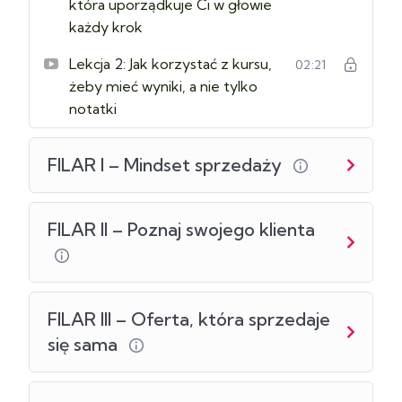
która uporządkuje Ci w głowie
każdy krok
Lekcja 2: Jak korzystać z kursu,
02:21
Zbuduj system sprzedaży, który pozwoli Ci
żeby mieć wyniki, a nie tylko
zarabiać regularnie
notatki
bez zgadywania, presji i spalania się w social
mediach.
FILAR I – Mindset sprzedaży
FILAR II – Poznaj swojego klienta
FILAR III – Oferta, która sprzedaje
się sama