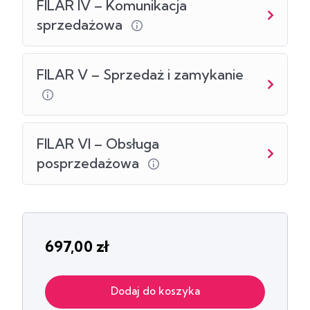
Opis kursu
FILAR IV – Komunikacja
sprzedażowa
Kurs przeprowadzi Cię krok po kroku przez
proces, który sprawi, że Twoja sprzedaż w końcu
zacznie działać — bez presji, wstydu i chaosu.
FILAR V – Sprzedaż i zamykanie
Dzięki temu kursowi sprzedaż stanie się
FILAR VI – Obsługa
prostsza, przyjemniejsza i przede wszystkim
skuteczna.
posprzedażowa
697,00
zł
Dodaj do koszyka