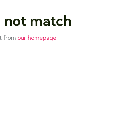
d not match
rt from
our homepage
.