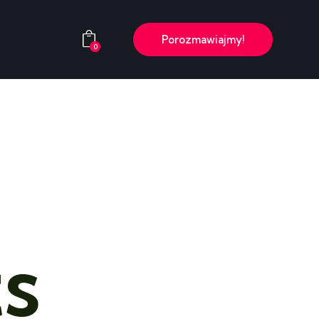
Porozmawiajmy!
0
rsy
Porozmawiajmy!
0
ts