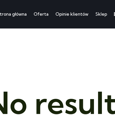
trona główna
Oferta
Opinie klientów
Sklep
łówna
Oferta
Opinie klientów
Sklep
Moje ku
o resul