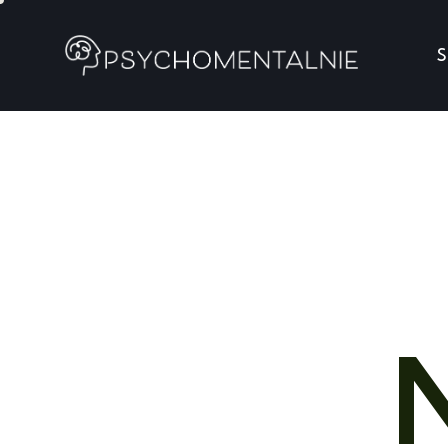
S
Strona g
N